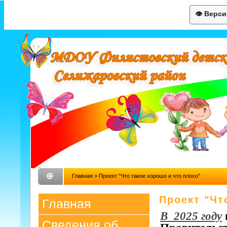
👁 Верс
Главная
> Проект "Что такое хорошо и что плохо"
Проект "Чт
Главная
В 2025 году
Сведения об