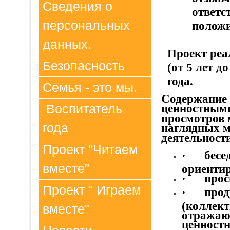
Сведения о
ответс
персональных
положи
данных.
Проект реа
Безопасность
(от 5 лет д
года.
Семья - это мы.
Содержание 
ценностным
Воспитатель
просмотров 
года
наглядных м
деятельности
Проект "Читаем
·
бесе
вместе"
ориентир
·
прос
Проект " Играем
·
прод
(коллект
вместе"
отражаю
ценностн