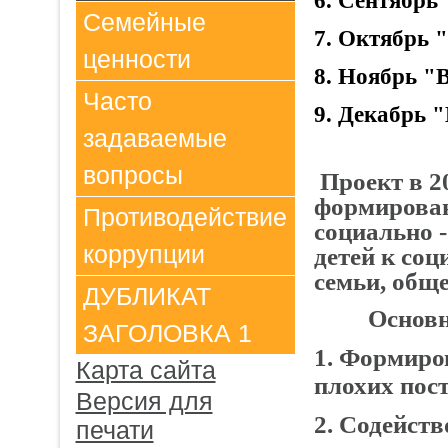
6. Сентябрь
Семейные
7. Октябрь 
ценности
8. Ноябрь "
Часто
9. Декабрь 
задаваемые
вопросы
Проект в 20
формирован
Противодействие
социально 
коррупции
детей к со
семьи, обще
ДУБЛИКАТ
Основные 
ЗАГОЛОВКА 1
1. Формиро
Карта сайта
плохих пост
Версия для
2. Содейст
печати