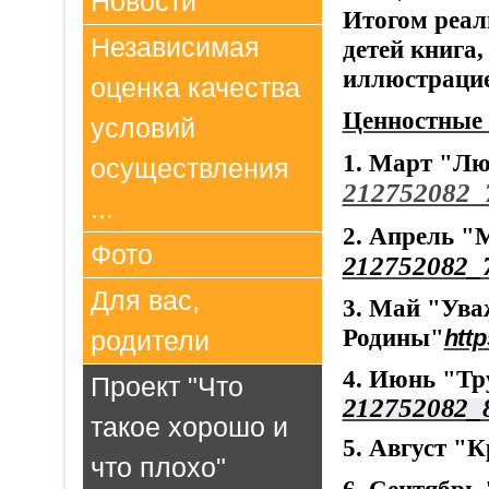
Новости
Итогом реал
Независимая
детей книга,
иллюстрацие
оценка качества
Ценностные
условий
1. Март "Лю
осуществления
212752082_
...
2. Апрель "
Фото
212752082_
Для вас,
3. Май "Ува
Родины"
http
родители
4. Июнь "Т
Проект "Что
212752082_
такое хорошо и
5. Август "
что плохо"