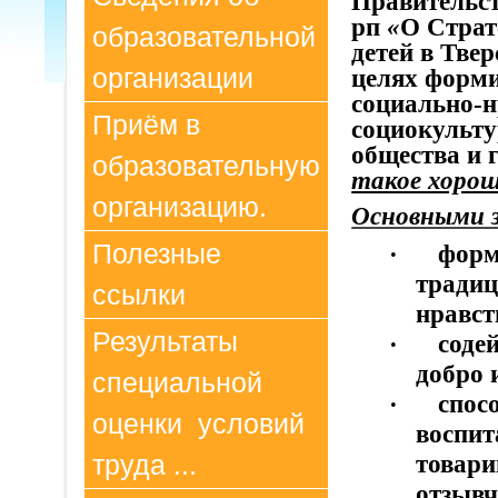
Правительст
рп
«
О
Страт
образовательной
детей в Твер
организации
целях форми
социально-н
Приём в
социокульту
общества и 
образовательную
такое хорош
организацию.
Основными 
Полезные
·
форм
традиц
ссылки
нравст
Результаты
·
соде
добро 
специальной
·
спос
оценки условий
воспит
товари
труда ...
отзывч