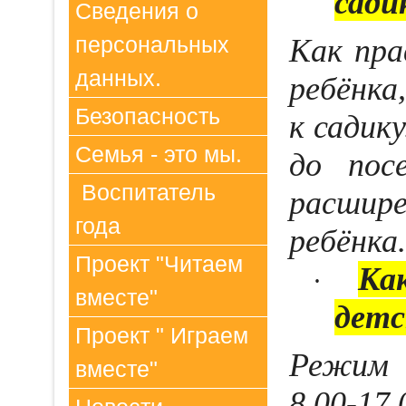
сади
Сведения о
персональных
Как пра
данных.
ребёнка
Безопасность
к садик
Семья - это мы.
до пос
Воспитатель
расшире
года
ребёнка.
Проект "Читаем
Ка
·
вместе"
детс
Проект " Играем
Режим 
вместе"
8.00-1