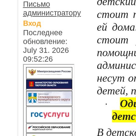
детски
Письмо
стоит 
администратору
Вход
ей дома
Последнее
стоит 
обновление:
July 31. 2026
помо
09:52:26
админи
несут о
детей, 
Од
·
детс
В детск