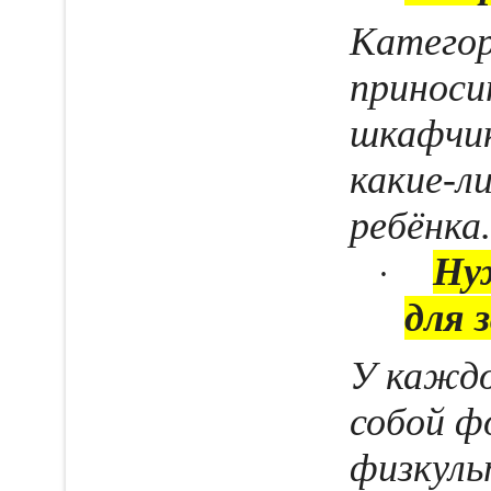
Категор
приноси
шкафчик
какие-л
ребёнка.
Ну
·
для 
У каждо
собой ф
физкуль