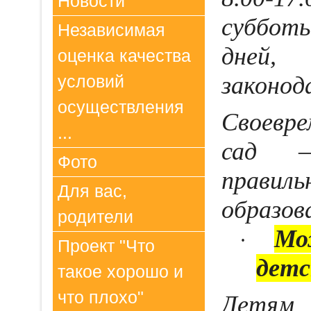
Новости
субботы
Независимая
дней
оценка качества
законод
условий
осуществления
Своевр
...
сад —
Фото
прав
Для вас,
образов
родители
Мо
·
Проект "Что
детс
такое хорошо и
что плохо"
Детям 