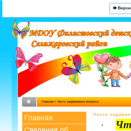
👁 Верс
Главная
> Часто задаваемые вопросы
Часто задава
Главная
Что
·
Сведения об