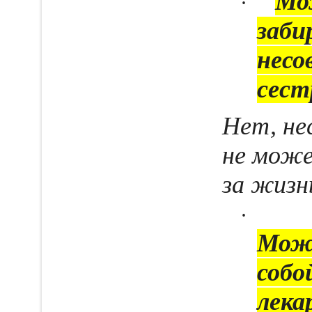
Мо
·
заби
несо
сест
Нет, не
не мож
за жизнь
·
Можн
собо
лека