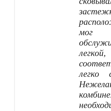
сковыва
заст
распол
мог с
обслуж
легк
соотве
легко 
Неже
комбин
необход