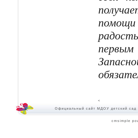
получа
помощи
радост
первым
Запас
обязате
<
Официальный сайт МДОУ детский сад 
cmsimple po