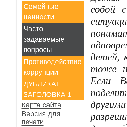
Семейные
собой 
ценности
ситуа
Часто
пони
задаваемые
одновр
вопросы
детей,
Противодействие
тоже п
коррупции
Если В
ДУБЛИКАТ
подели
ЗАГОЛОВКА 1
други
Карта сайта
Версия для
разреши
печати