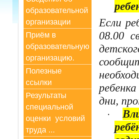
ребе
образовательной
Если ре
организации
08.00 с
Приём в
образовательную
детског
организацию.
сообщи
Полезные
необхо
ссылки
ребенка
Результаты
дни, пр
специальной
Вл
·
оценки условий
ребё
труда ...