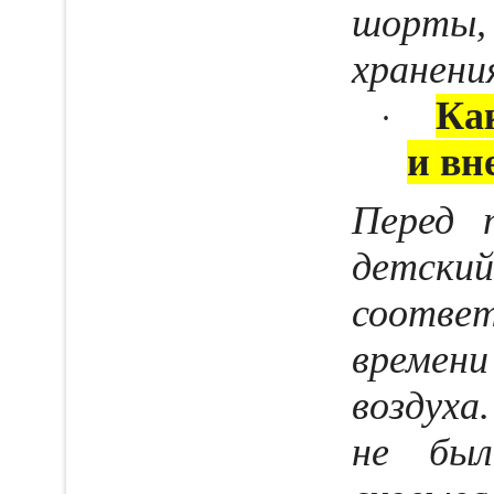
шорты, 
хранени
Ка
·
и вн
Перед 
детск
соотве
време
воздуха
не был