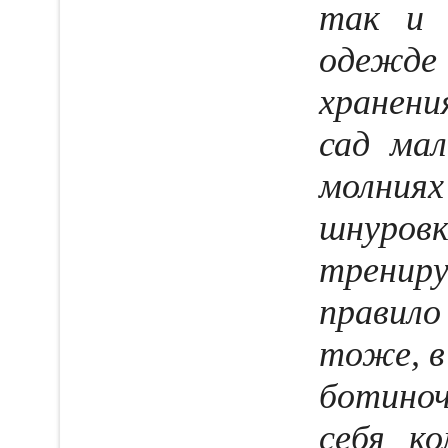
так и 
одежде
хранен
сад ма
молния
шнуро
тренир
правило
тоже, в
ботино
себя к